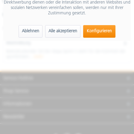
€ 5.899,00
Direktwerbung dienen oder die Interaktion mit anderen Websites und
sozialen Netzwerken vereinfachen sollen, werden nur mit Ihrer
inkl. MwSt.
Zustimmung gesetzt.
Merken
Teilen
Finanzierung
Artikel-Nr.:
NVFHV2WU01
Ablehnen
Alle akzeptieren
Konfigurieren
Beschreibung
Beeindruckender Stil Die Vespa Sprint S steht für die Kühnheit der
sportlichsten...
mehr
Service Hotline
Shop Service
Informationen
Newsletter