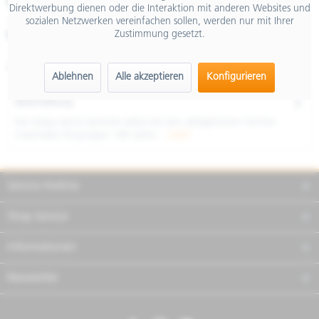
€ 4.399,00
Direktwerbung dienen oder die Interaktion mit anderen Websites und
sozialen Netzwerken vereinfachen sollen, werden nur mit Ihrer
inkl. MwSt.
Zustimmung gesetzt.
Merken
Teilen
Finanzierung
Artikel-Nr.:
NVFGNVWU01
Ablehnen
Alle akzeptieren
Konfigurieren
Beschreibung
Die Vespa Sprint bereitet selbst bei den alltäglichsten Fahrten
maximales Vergnügen. Mit vielen...
mehr
Service Hotline
Shop Service
Informationen
Newsletter