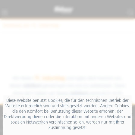
Einladung zum 75. Geburtstag
Wir feiern
75. Geburtstag
und laden dich herzlich ein,
dieses
Jubiläum
gemeinsam mit uns zu zelebrieren. Denn
ohne dich hätten wir dieses
Jubiläum
vermutlich nicht
Diese Website benutzt Cookies, die für den technischen Betrieb der
erreicht!
Website erforderlich sind und stets gesetzt werden. Andere Cookies,
Service Hotline
die den Komfort bei Benutzung dieser Website erhöhen, der
Wann?
:
Direktwerbung dienen oder die Interaktion mit anderen Websites und
sozialen Netzwerken vereinfachen sollen, werden nur mit Ihrer
24. Juni 2023
Shop Service
Zustimmung gesetzt.
09:00 - 15:00 Uhr