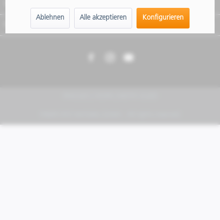
Informationen
Wo?
:
Ablehnen
Alle akzeptieren
Konfigurieren
Newsletter
Carlbergergasse 66A, 1230 Wien
Für Musik, Speisen und Getränke ist gesorgt!
PIAGGIO | VESPA | MOTO GUZZI
FABER KFZ-Vertriebs GmbH - All rights reserved