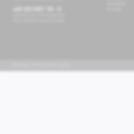
Newsletter
+43 (0)1/491 59 - 0
Kontakt
während der Öffnungszeiten
Store Richard-Strauss-Straße
PIAGGIO | VESPA | MOTO GUZZI