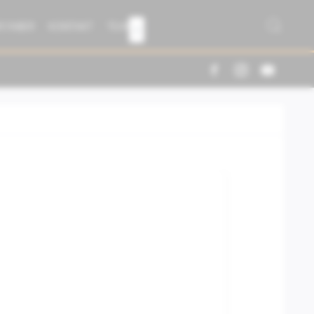
R FABER
KONTAKT
TEAM
