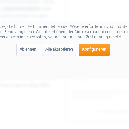
022 hergezeigt werden. Ob es
ne
Zubehör-Kollektion
oder
7-jährige Bieber hat dank
tte für
Calvin
es, die für den technischen Betrieb der Website erforderlich sind und ste
Sachen Style und Design.
ei Benutzung dieser Website erhöhen, der Direktwerbung dienen oder die
Sieh dir die
werken vereinfachen sollen, werden nur mit Ihrer Zustimmung gesetzt.
Ablehnen
Alle akzeptieren
Konfigurieren
teboardfahren, Eishockey,
u einem
Mix aus Stil, Anmut
ch aufgeregt, dem
rücken zu dürfen", lässt der
Dass er gerne Vespa fährt,
.
Ein Beitrag geteil