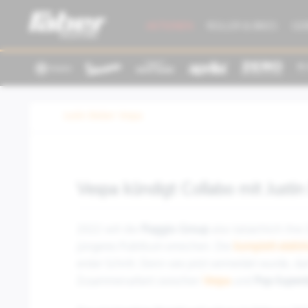
AKTIONEN
ROLLER & BIKES
GE
Justin Bieber Vespa
Vespa kündigt Collabo mit Justin
2022 will die
Piaggio Group
also tatsächlich ihre
jüngeres Publikum erreichen. Die
komplett elektr
erster Schritt. Denn wie jetzt vermeldet wurde, dar
Zusammenarbeit zwischen
Vespa
und
Pop-Superst