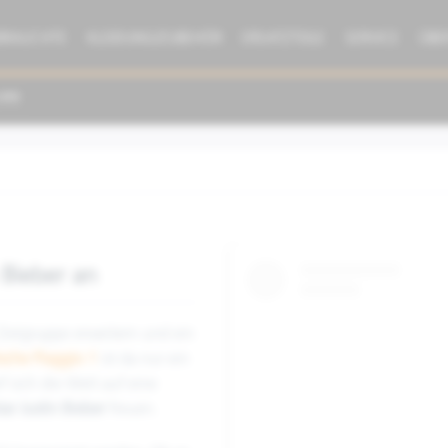
BRAUCHTE
KLEIDUNG/ZUBEHÖR
ERSATZTEILE
SERVICE
ÜBE
 Bieber an
 Zielgruppe erweitern und ein
ische Piaggio 1
ist da nur ein
f sich die Welt auf eine
ar Justin Bieber
freuen.