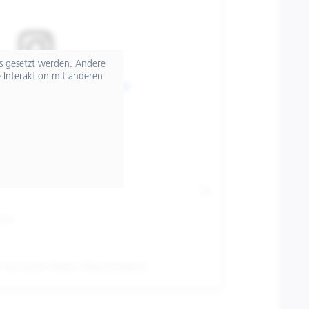
ts gesetzt werden. Andere
 Interaktion mit anderen
sen Beitrag auf Instagram an
t von Justin Bieber (@justinbieber)