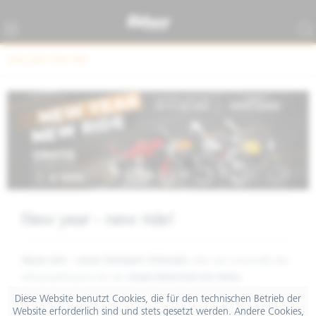
new year new ride
New year - new ride!
Neues Jahr - neuer fahrbarer Untersatz.
Wer sich innerhalb des
Aktionszeitraums für ein
neues Motorrad von Moto
Guzzi
entscheidet, erhält beim Kauf einen
Gutschein für
Diese Website benutzt Cookies, die für den technischen Betrieb der
Original-Zubehör in der Höhe von bis zu € 1.500,-
und
Website erforderlich sind und stets gesetzt werden. Andere Cookies,