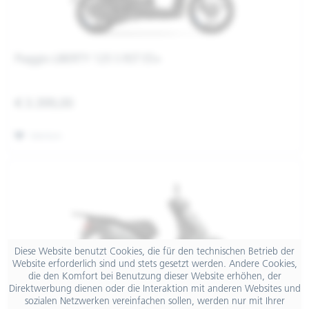
Piaggio LIBERTY 125 S RST E5+
€ 3.399,00
Merken
Diese Website benutzt Cookies, die für den technischen Betrieb der
Website erforderlich sind und stets gesetzt werden. Andere Cookies,
die den Komfort bei Benutzung dieser Website erhöhen, der
Direktwerbung dienen oder die Interaktion mit anderen Websites und
sozialen Netzwerken vereinfachen sollen, werden nur mit Ihrer