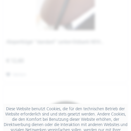
Absperrbügel "standard" Lenker-Sitzbank NEW...
€ 12,60
Merken
Diese Website benutzt Cookies, die für den technischen Betrieb der
Website erforderlich sind und stets gesetzt werden. Andere Cookies,
die den Komfort bei Benutzung dieser Website erhöhen, der
Direktwerbung dienen oder die Interaktion mit anderen Websites und
sozialen Netzwerken vereinfachen sollen, werden nur mit Ihrer