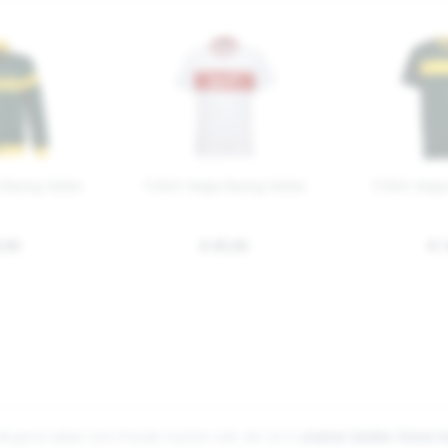
Racing Sixties
T-Shirt Vespa Racing Sixties
T-Shirt Vespa
,90
€ 45,00
€ 
 4
gerne selber eine Freude machen will, der ist in
unseren beiden Stores h