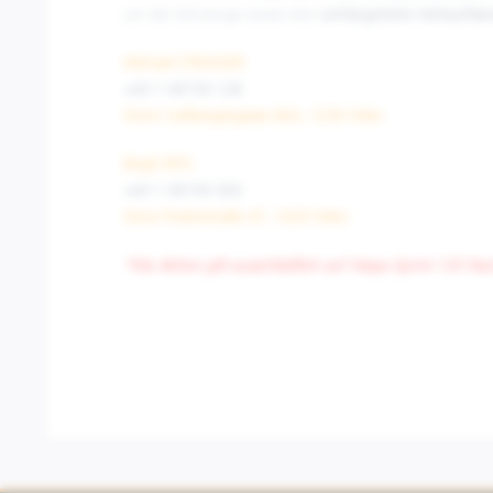
um die Fahrzeuge sowie eine
umfangreiche Verkaufsbe
Michael STRASSER
+43 1 49159 128
Store Carlbergergasse 66A, 1230 Wien
Birgit ERTL
+43 1 49159 303
Store Praterstraße 47, 1020 Wien
*Die Aktion gilt ausschließlich auf Vespa Sprint 125 Rac