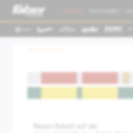
AKTIONEN
ROLLER & BIKES
GE
Racing Sixties Aktion
Riesen-Rabatt auf die