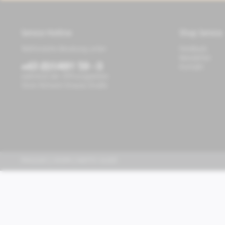
Service Hotline
Shop Service
Telefonische Beratung unter:
Feedback
Newsletter
+43 (0)1/491 59 - 0
Kontakt
während der Öffnungszeiten
Store Richard-Strauss-Straße
PIAGGIO | VESPA | MOTO GUZZI