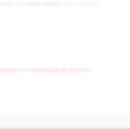
ratung
stehen
folgende Mitarbeiter
gerne zur Verfügung:
ing Sixities Euro 4 Modelle solange der Vorrat reicht.