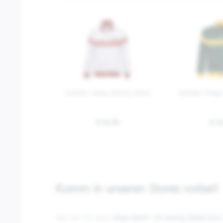
Sweater Vespa Racing Sixties
Sweater Vespa 
€ 29,90
€ 29
Komm in unseren Stores vorbei!
Wer sich mit einer
Vespa Sprint 125 Racing Sixties Euro