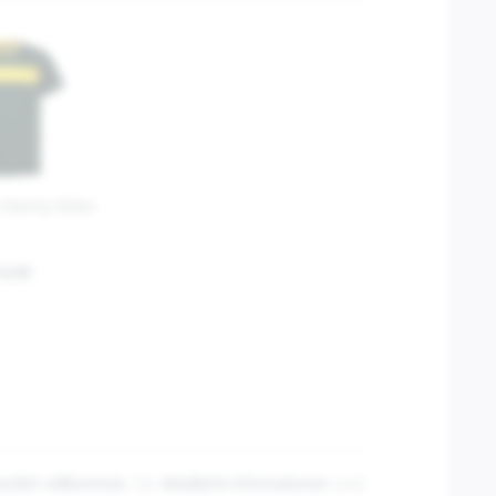
 Racing Sixties
14,00
erzlich willkommen
. Für
detailierte Informationen
rund