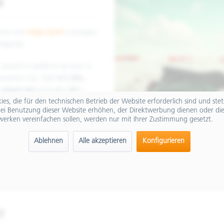
4
chst eine
Vespa Sprint
zuzulegen,
olgende...
sowohl in weiß/rot als auch in
ewaschen hat. Statt
€ 5.300,-
n
erspart sich
stolze
€ 1.301,-
.
es, die für den technischen Betrieb der Website erforderlich sind und ste
ei Benutzung dieser Website erhöhen, der Direktwerbung dienen oder die
len Erscheinungsbild eine
werken vereinfachen sollen, werden nur mit Ihrer Zustimmung gesetzt.
en Rider"
aus den 1960ern
 jeden Fall ein
Hingucker
.
Ablehnen
Alle akzeptieren
Konfigurieren
!