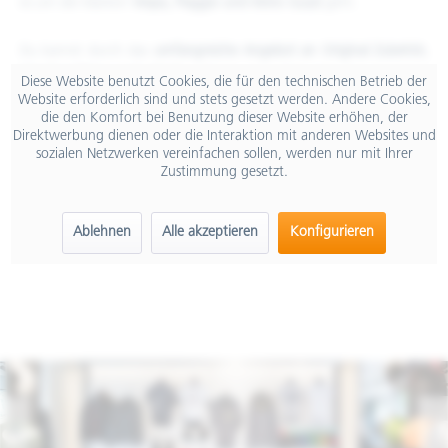
es um die Marken
Vespa, Piaggio und Moto Guzzi
geht.
Du kannst durch das
umfangreiche Angebot an Original Zubehör,
Merchandising und Mode
stöbern und dich von den neuesten
Diese Website benutzt Cookies, die für den technischen Betrieb der
Trends inspirieren lassen. Eine Bar mit bestem italienischen
Website erforderlich sind und stets gesetzt werden. Andere Cookies,
die den Komfort bei Benutzung dieser Website erhöhen, der
Kaffee rundet das Angebot ab und macht deinen Besuch bei uns
Direktwerbung dienen oder die Interaktion mit anderen Websites und
zu einem Kurzurlaub in Bella Italia!
sozialen Netzwerken vereinfachen sollen, werden nur mit Ihrer
Zustimmung gesetzt.
Ablehnen
Alle akzeptieren
Konfigurieren