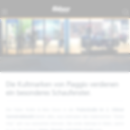
Die Kultmarken von Piaggio verdienen
ein besonderes Schaufenster.
Der Faber Roller & Bike Store in der
Praterstraße im 2. Wiener
Gemeindebezirk
bietet alles, was Liebhaber des italienischen "Dolce
Vita" sich nur wünschen können. Die erste Adresse in Wien, wenn