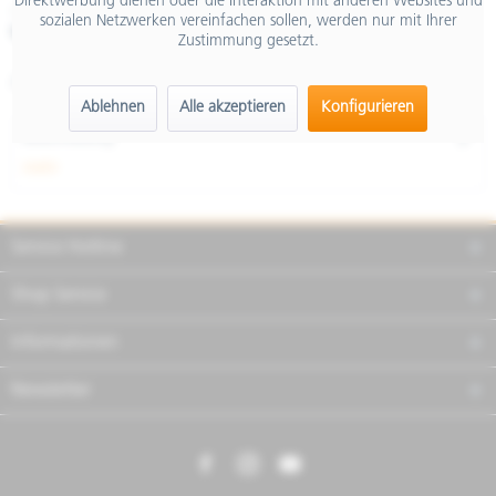
Direktwerbung dienen oder die Interaktion mit anderen Websites und
inkl. MwSt.
sozialen Netzwerken vereinfachen sollen, werden nur mit Ihrer
Merken
Teilen
Finanzierung
Zustimmung gesetzt.
Artikel-Nr.:
605291M001
Ablehnen
Alle akzeptieren
Konfigurieren
Beschreibung
mehr
Service Hotline
Shop Service
Informationen
Newsletter