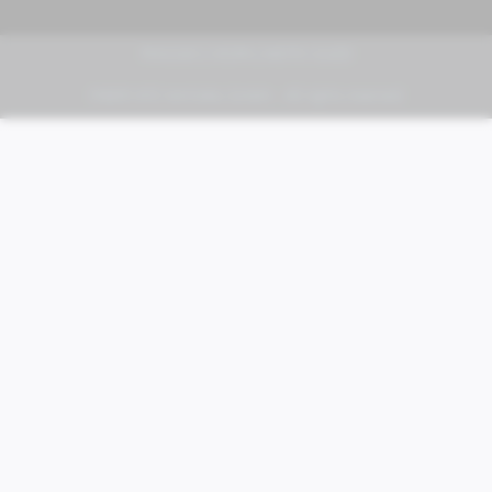
PIAGGIO | VESPA | MOTO GUZZI
FABER KFZ-Vertriebs GmbH - All rights reserved