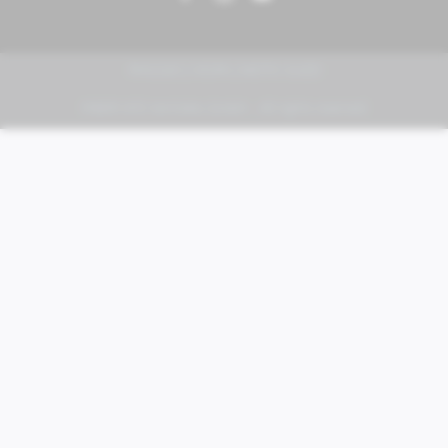
PIAGGIO | VESPA | MOTO GUZZI
FABER KFZ-Vertriebs GmbH - All rights reserved