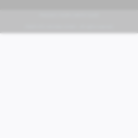
PIAGGIO | VESPA | MOTO GUZZI
FABER KFZ-Vertriebs GmbH - All rights reserved