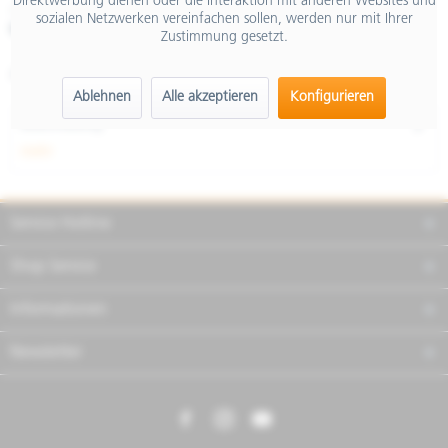
Direktwerbung dienen oder die Interaktion mit anderen Websites und
inkl. MwSt.
sozialen Netzwerken vereinfachen sollen, werden nur mit Ihrer
Merken
Teilen
Finanzierung
Zustimmung gesetzt.
Artikel-Nr.:
RE0101751620
Ablehnen
Alle akzeptieren
Konfigurieren
Beschreibung
mehr
Service Hotline
Shop Service
Informationen
Newsletter