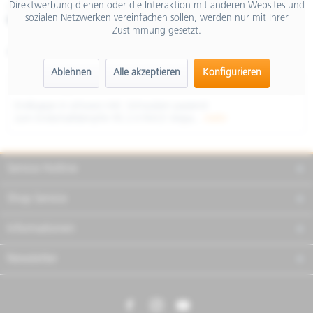
Direktwerbung dienen oder die Interaktion mit anderen Websites und
inkl. MwSt.
sozialen Netzwerken vereinfachen sollen, werden nur mit Ihrer
Merken
Teilen
Finanzierung
Zustimmung gesetzt.
Artikel-Nr.:
REEK112S
Ablehnen
Alle akzeptieren
Konfigurieren
Beschreibung
Endkappe in schwarz inkl. Schrauben passend
zum Endschalldämpfer RS 2.0 RACE Vespa...
mehr
Service Hotline
Shop Service
Informationen
Newsletter