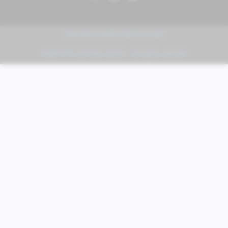
PIAGGIO | VESPA | MOTO GUZZI
FABER KFZ-Vertriebs GmbH - All rights reserved