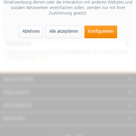
€ 32,40
Direktwerbung dienen oder die Interaktion mit anderen Websites und
sozialen Netzwerken vereinfachen sollen, werden nur mit Ihrer
inkl. MwSt.
Zustimmung gesetzt.
Merken
Teilen
Finanzierung
Artikel-Nr.:
REEKR001G
Ablehnen
Alle akzeptieren
Konfigurieren
Beschreibung
Farbing in gold passend zum Endschalldämpfer RS 2.0 RACE Vespa
GTS und RS 2.0...
mehr
Service Hotline
Shop Service
Informationen
Newsletter