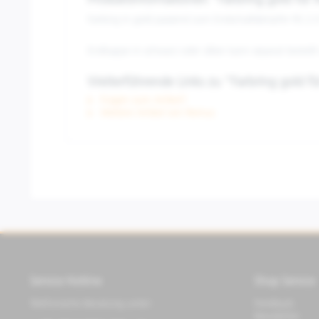
Produktinformationen "Farbring gold für 
Farbing in gold passend zum Endschalldämpfer RS 2
Endkappe in schwarz oder silber kann separat bestell
Weiterführende Links zu "Farbring gold fü
Fragen zum Artikel?
Weitere Artikel von Remus
Service Hotline
Shop Service
Telefonische Beratung unter:
Feedback
Newsletter