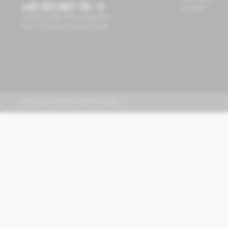
+43 (0)1/491 59 - 0
Kontakt
während der Öffnungszeiten
Store Richard-Strauss-Straße
PIAGGIO | VESPA | MOTO GUZZI