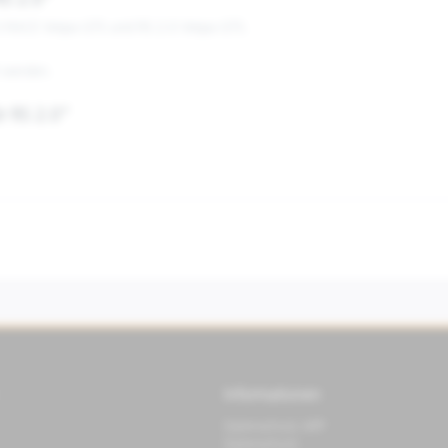
RS 2.0"
.0 RACE Vespa GTS und RS 2.0 Vespa GTS.
t werden.
r RS 2.0"
Informationen
Datenschutz APP
Datenschutz