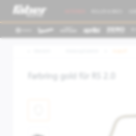
AKTIONEN
ROLLER & BIKES
GE
Übersicht
Kleidung/Zubehör
Auspuff
Farbring gold für RS 2.0