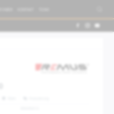
R FABER
KONTAKT
TEAM
0
Teilen
Finanzierung
REEKR001G