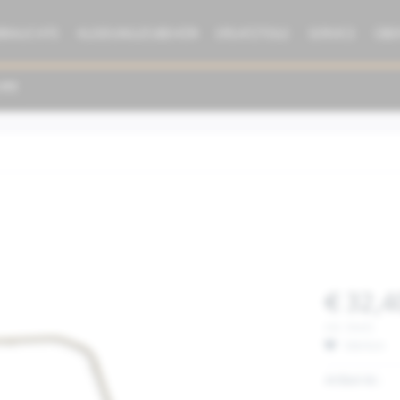
BRAUCHTE
KLEIDUNG/ZUBEHÖR
ERSATZTEILE
SERVICE
ÜBE
€ 32,4
inkl. MwSt.
Merken
Artikel-Nr.: