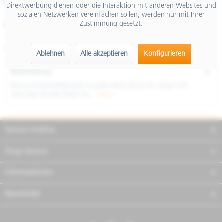
€ 146,56
Direktwerbung dienen oder die Interaktion mit anderen Websites und
sozialen Netzwerken vereinfachen sollen, werden nur mit Ihrer
inkl. MwSt.
Zustimmung gesetzt.
Merken
Teilen
Finanzierung
Artikel-Nr.:
RE0101751820
Ablehnen
Alle akzeptieren
Konfigurieren
Beschreibung
Remus Endschalldämpfer Double Mesh RACE für Vespa GTS
300 oder Double Mesh für...
mehr
Service Hotline
Shop Service
Informationen
Newsletter