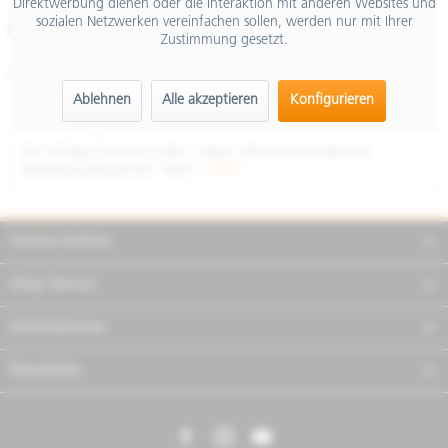
Direktwerbung dienen oder die Interaktion mit anderen Websites und
inkl. MwSt.
sozialen Netzwerken vereinfachen sollen, werden nur mit Ihrer
Merken
Teilen
Finanzierung
Zustimmung gesetzt.
Artikel-Nr.:
1A026737
Ablehnen
Alle akzeptieren
Konfigurieren
Beschreibung
Der richtige Sound ist vielen Vespa -Fahrern eine absolute
Herzensangelegenheit. Nicht...
mehr
Service Hotline
Shop Service
Informationen
Newsletter