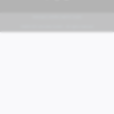
PIAGGIO | VESPA | MOTO GUZZI
FABER KFZ-Vertriebs GmbH - All rights reserved