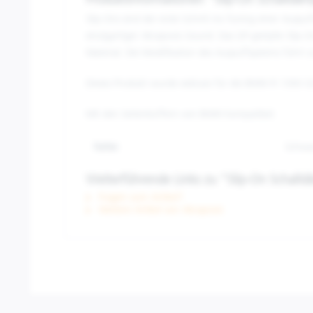
Produktinformationen "Slip-On Schalld
Slip-Ons sind der erste Schritt ins Tuning einer Auspu
einzigartiger Akrapovic-Sound. Das GP-gestylte Slip-O
Material. Die Modifikation des Auspuffsystems führt 
Dieses Produkt wurde exklusiv für die BMW R 1300 G
Mit den Seitenkoffern von BMW kompatibel.
Farbe:
Schwa
Weiterführende Links zu "Slip-On Schal
Fragen zum Artikel?
Weitere Artikel von Akrapovic