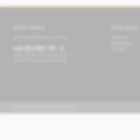
Service Hotline
Shop Service
Telefonische Beratung unter:
Feedback
Newsletter
+43 (0)1/491 59 - 0
Kontakt
während der Öffnungszeiten
Store Richard-Strauss-Straße
PIAGGIO | VESPA | MOTO GUZZI