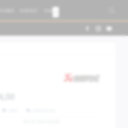
R FABER
KONTAKT
TEAM

4,00
Teilen
Finanzierung
AKS-B13SO4-HJGTBL