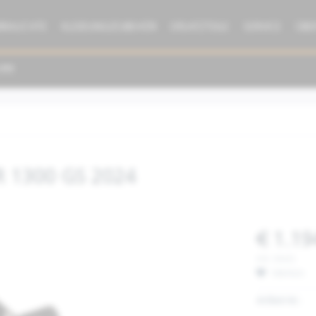
BRAUCHTE
KLEIDUNG/ZUBEHÖR
ERSATZTEILE
SERVICE
ÜBE
 R 1300 GS 2024
€ 1.19
inkl. MwSt.
Merken
Artikel-Nr.: