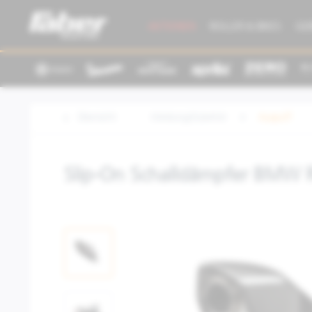
AKTIONEN
ROLLER & BIKES
GE
Übersicht
Kleidung/Zubehör
Auspuff
Slip-On Schalldämpfer BMW