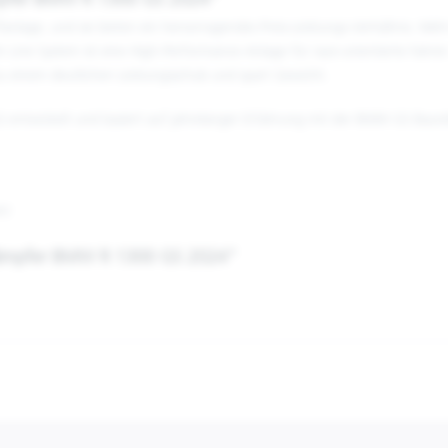
ämpfer BMW R 1300 GS 2024"
ffanlage, und sie bieten ein hervorragendes Preis-Leistungs-Verhältnis. Me
n Line System ist eine High-Performance-Anlage für race-orientierte Fahrer
zu einem deutlichen Leistungsschub und spart Gewicht.
S entwickelt und basiert auf jahrelanger Erfahrung mit der BMW GS Ba
rz
ldämpfer BMW R 1300 GS 2024"