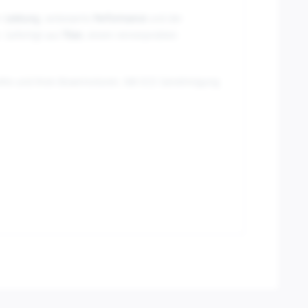
hr
Leistung
, verbesserte
Performance
und der
. Gefertigt aus
Titan
, einem rennerprobten
ureihe und ihren Boxermotoren. Mit ECE Genehmigung