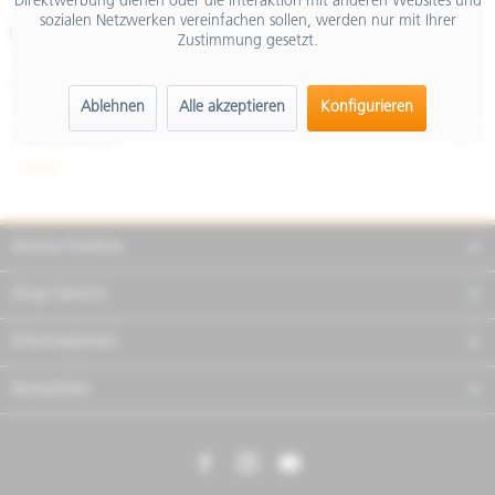
Direktwerbung dienen oder die Interaktion mit anderen Websites und
inkl. MwSt.
sozialen Netzwerken vereinfachen sollen, werden nur mit Ihrer
Merken
Teilen
Finanzierung
Zustimmung gesetzt.
Artikel-Nr.:
FA380002
Ablehnen
Alle akzeptieren
Konfigurieren
Beschreibung
mehr
Service Hotline
Shop Service
Informationen
Newsletter