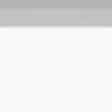
PIAGGIO | VESPA | MOTO GUZZI
FABER KFZ-Vertriebs GmbH - All rights reserved