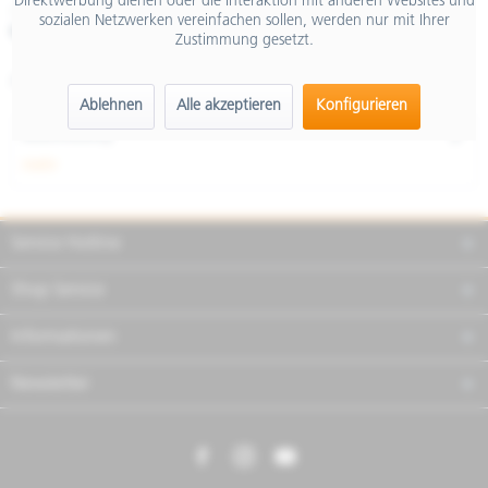
Direktwerbung dienen oder die Interaktion mit anderen Websites und
inkl. MwSt.
sozialen Netzwerken vereinfachen sollen, werden nur mit Ihrer
Merken
Teilen
Finanzierung
Zustimmung gesetzt.
Artikel-Nr.:
1A011836
Ablehnen
Alle akzeptieren
Konfigurieren
Beschreibung
mehr
Service Hotline
Shop Service
Informationen
Newsletter