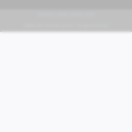
PIAGGIO | VESPA | MOTO GUZZI
FABER KFZ-Vertriebs GmbH - All rights reserved