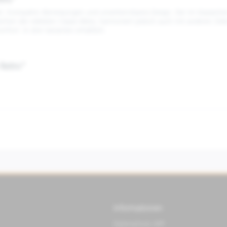
etro"
tet. Kompakte Abmessungen und unverkennbares Design. Der im klassischen,
hen der edelsten Classic-Bikes, harmoniert jedoch auch mit anderen Stil
mfort. In drei Varianten erhältlich.
 Retro"
Informationen
Datenschutz APP