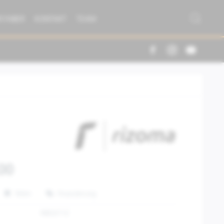
R FABER
KONTAKT
TEAM
00
Teilen
Finanzierung
RIBS071Z