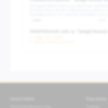
Produktinformationen "Spiegel Reverse R
Der Spiegel Reverse Retro ist aus Aluminium gearbei
einfachen Linien und der Lenkeraufnahme ganz im Zeic
Spiegelglas sorgt er für maximale Vielseitigkeit und Ko
Farbe:
Gold
Weiterführende Links zu "Spiegel Reverse
Fragen zum Artikel?
Weitere Artikel von Rizoma
Service Hotline
Shop Service
Telefonische Beratung unter:
Feedback