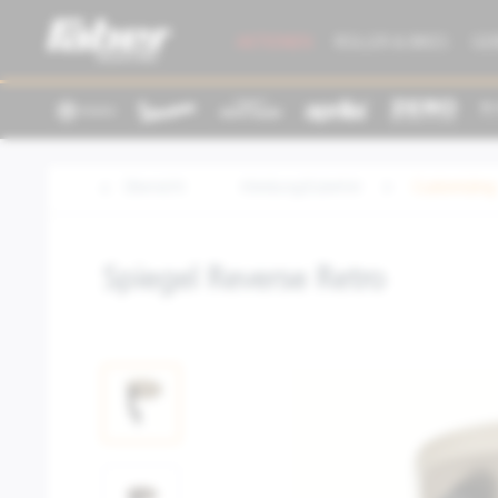
AKTIONEN
ROLLER & BIKES
GE
Übersicht
Kleidung/Zubehör
Customizing
Spiegel Reverse Retro