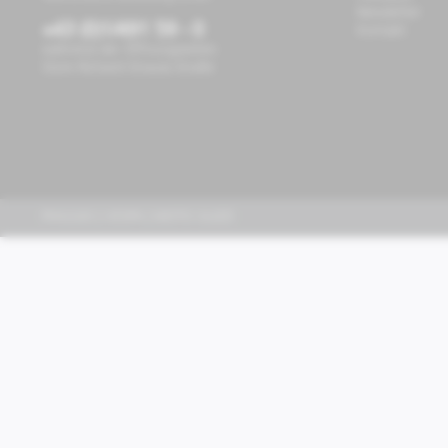
Newsletter
+43 (0)1/491 59 - 0
Kontakt
während der Öffnungszeiten
Store Richard-Strauss-Straße
PIAGGIO | VESPA | MOTO GUZZI