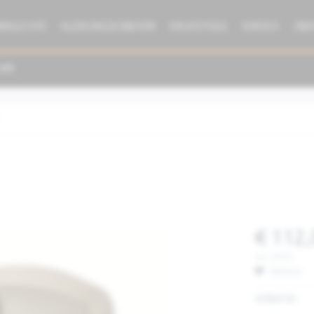
BRAUCHTE
KLEIDUNG/ZUBEHÖR
ERSATZTEILE
SERVICE
ÜBE
€ 112,
inkl. MwSt.
Merken
Artikel-Nr.: