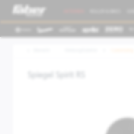
AKTIONEN
ROLLER & BIKES
GE
Übersicht
Kleidung/Zubehör
Customizing
Spiegel Spirit RS