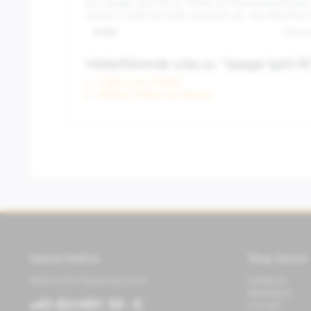
Der Spiegel Spirit RS ist mittels 3D-Präzisionsverfah
Stange rundet die Optik organisch ab. Das blendfreie 
Farbe:
schwar
Weiterführende Links zu "Spiegel Spirit R
Fragen zum Artikel?
Weitere Artikel von Rizoma
Service Hotline
Shop Service
Telefonische Beratung unter:
Feedback
Newsletter
+43 (0)1/491 59 - 0
Kontakt