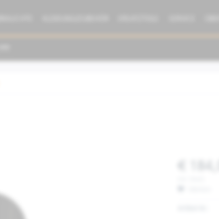
BRAUCHTE
KLEIDUNG/ZUBEHÖR
ERSATZTEILE
SERVICE
ÜBE
€ 184,
inkl. MwSt.
Merken
Artikel-Nr.: