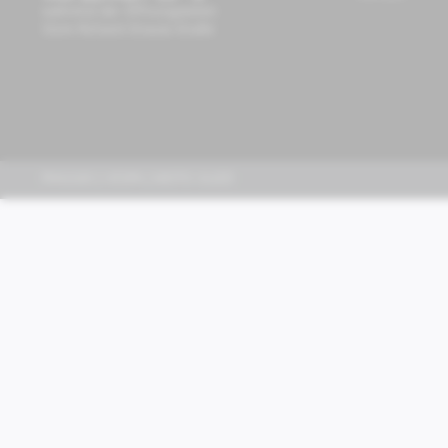
während der Öffnungszeiten
Store Richard-Strauss-Straße
PIAGGIO | VESPA | MOTO GUZZI