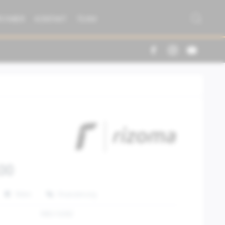
R FABER
KONTAKT
TEAM
00
Teilen
Finanzierung
RIBS192BZ