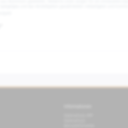
ren aus Aluminium gearbeitet. Moderne Linien sorgen für ein entstaubtes kl
Spiegelglas und das Verstellsystem gewährleisten Vielseitigkeit und Komfor
z/gold
S"
Informationen
Datenschutz APP
Datenschutz
Benutzerhinweise