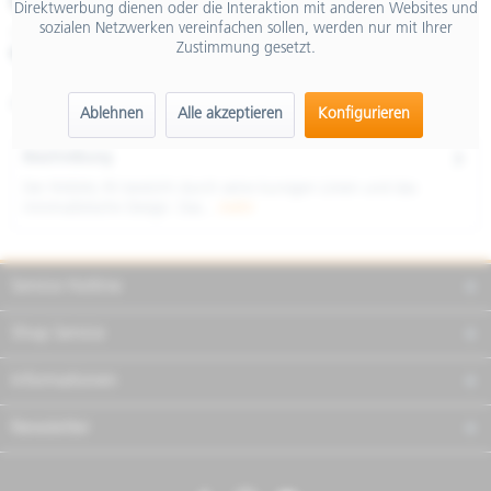
€ 175,00
Direktwerbung dienen oder die Interaktion mit anderen Websites und
sozialen Netzwerken vereinfachen sollen, werden nur mit Ihrer
inkl. MwSt.
Zustimmung gesetzt.
Merken
Teilen
Finanzierung
Artikel-Nr.:
RIBS132B
Ablehnen
Alle akzeptieren
Konfigurieren
Beschreibung
Der RADIAL RS besticht durch seine kurvigen Linien und das
minimalistische Design. Das...
mehr
Service Hotline
Shop Service
Informationen
Newsletter