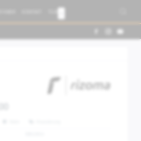
R FABER
KONTAKT
TEAM

00
Teilen
Finanzierung
RIBS285A