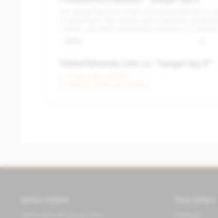
Produktinformationen "Spiegel Spy-R"
Der Spiegel Spy-R ist mittels 3D-Präzisionsverfahren 
zu vergrößern. Das Streben nach maximaler Spiegelästhe
Größen und zwei Farbvarianten erhältlich: 57 und 
Farbe:
alu
Weiterführende Links zu "Spiegel Spy-R"
Fragen zum Artikel?
Weitere Artikel von Rizoma
Service Hotline
Shop Service
Telefonische Beratung unter:
Feedback