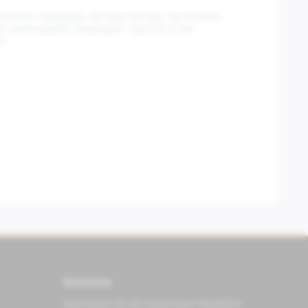
dfreiem Spiegelglas, das dazu beiträgt, das Sichtfeld
 größtmögliche Vielseitigkeit. Spy-R ist in drei
m.
Newsletter
Abonnieren Sie den kostenlosen Newsletter