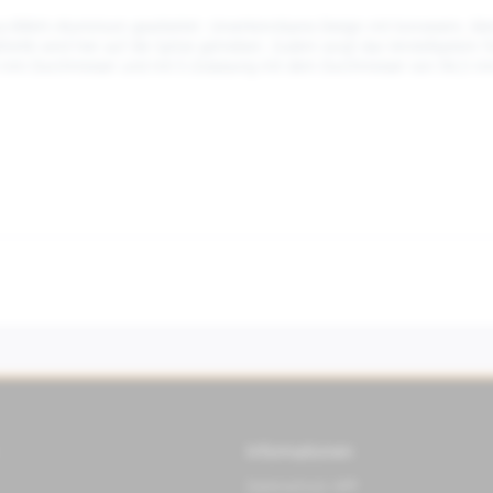
aus Billett-Aluminium gearbeitet. Unverkennbares Design mit konvexem, blen
tik wird hier auf die Spitze getrieben. Zudem sorgt das Verstellsystem für
80 mm Durchmesser und mit E-Zulassung mit dem Durchmesser von 94,5 m
Informationen
Datenschutz APP