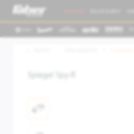
AKTIONEN
ROLLER & BIKES
GE
Übersicht
Kleidung/Zubehör
Customizing
Spiegel Spy-R