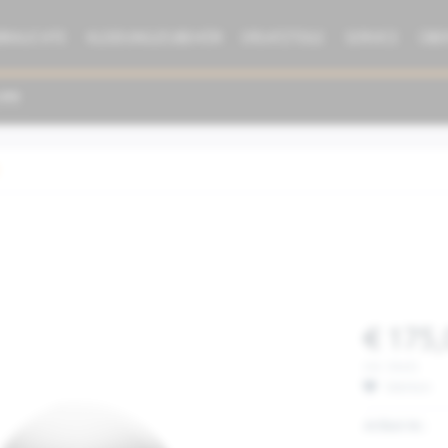
BRAUCHTE
KLEIDUNG/ZUBEHÖR
ERSATZTEILE
SERVICE
ÜBE
€ 175,
inkl. MwSt.
Merken
Artikel-Nr.: