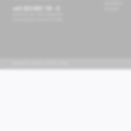
Newsletter
+43 (0)1/491 59 - 0
Kontakt
während der Öffnungszeiten
Store Richard-Strauss-Straße
PIAGGIO | VESPA | MOTO GUZZI