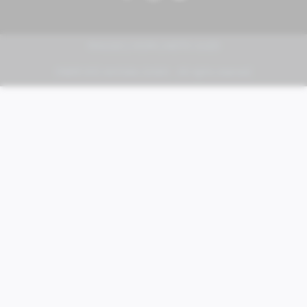
PIAGGIO | VESPA | MOTO GUZZI
FABER KFZ-Vertriebs GmbH - All rights reserved