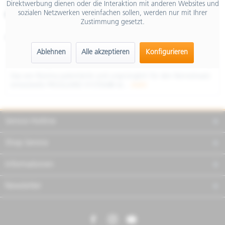
Direktwerbung dienen oder die Interaktion mit anderen Websites und
inkl. MwSt.
sozialen Netzwerken vereinfachen sollen, werden nur mit Ihrer
Merken
Teilen
Finanzierung
Zustimmung gesetzt.
Artikel-Nr.:
RILP010B
Ablehnen
Alle akzeptieren
Konfigurieren
Beschreibung
Das von Rizoma patentierte und ursprünglich für den Renneinsatz
entwickelte PROGUARD SYSTEM® ist...
mehr
Service Hotline
Shop Service
Informationen
Newsletter