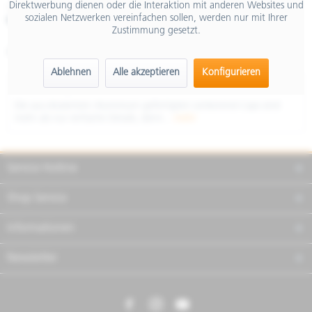
Direktwerbung dienen oder die Interaktion mit anderen Websites und
inkl. MwSt.
sozialen Netzwerken vereinfachen sollen, werden nur mit Ihrer
Merken
Teilen
Finanzierung
Zustimmung gesetzt.
Artikel-Nr.:
RIMA302A
Ablehnen
Alle akzeptieren
Konfigurieren
Beschreibung
Die aus eloxiertem Aluminium gefertigten Lenkerend-Caps sind
mehr als nur einfache Details, denn...
mehr
Service Hotline
Shop Service
Informationen
Newsletter