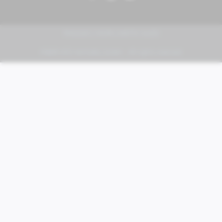
PIAGGIO | VESPA | MOTO GUZZI
FABER KFZ-Vertriebs GmbH - All rights reserved