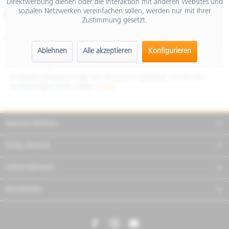
Direktwerbung dienen oder die Interaktion mit anderen Websites und
inkl. MwSt.
sozialen Netzwerken vereinfachen sollen, werden nur mit Ihrer
Merken
Teilen
Finanzierung
Zustimmung gesetzt.
Artikel-Nr.:
RIMA303B
Ablehnen
Alle akzeptieren
Konfigurieren
Beschreibung
Einzelnes Lenkerend-Cap, aus Aluminium gefertigt und für ein
hochwertiges Finish eloxiert.
mehr
Service Hotline
Shop Service
Informationen
Newsletter