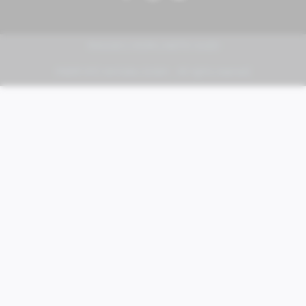
PIAGGIO | VESPA | MOTO GUZZI
FABER KFZ-Vertriebs GmbH - All rights reserved