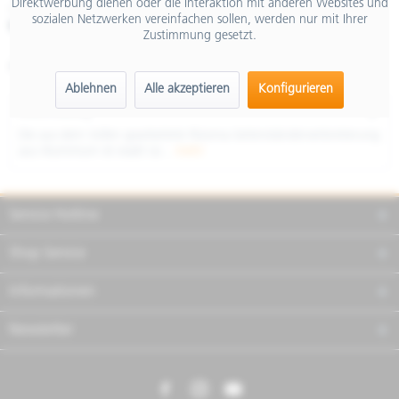
Direktwerbung dienen oder die Interaktion mit anderen Websites und
inkl. MwSt.
sozialen Netzwerken vereinfachen sollen, werden nur mit Ihrer
Merken
Teilen
Finanzierung
Zustimmung gesetzt.
Artikel-Nr.:
RIZVP015Z
Ablehnen
Alle akzeptieren
Konfigurieren
Beschreibung
Die aus dem Vollen gearbeitete Rizoma-Seitenständerverbreiterung
aus Aluminium ist exakt so...
mehr
Service Hotline
Shop Service
Informationen
Newsletter