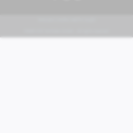
PIAGGIO | VESPA | MOTO GUZZI
FABER KFZ-Vertriebs GmbH - All rights reserved