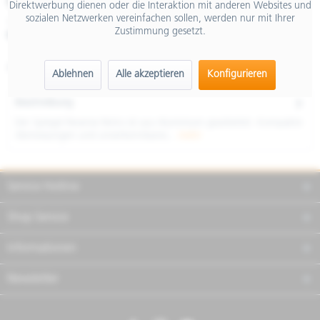
€ 112,00
Direktwerbung dienen oder die Interaktion mit anderen Websites und
sozialen Netzwerken vereinfachen sollen, werden nur mit Ihrer
inkl. MwSt.
Zustimmung gesetzt.
Merken
Teilen
Finanzierung
Artikel-Nr.:
RIBS071B
Ablehnen
Alle akzeptieren
Konfigurieren
Beschreibung
Der Spiegel Reverse Retro ist aus Aluminium gearbeitet. Kompakte
Abmessungen und unverkennbares...
mehr
Service Hotline
Shop Service
Informationen
Newsletter