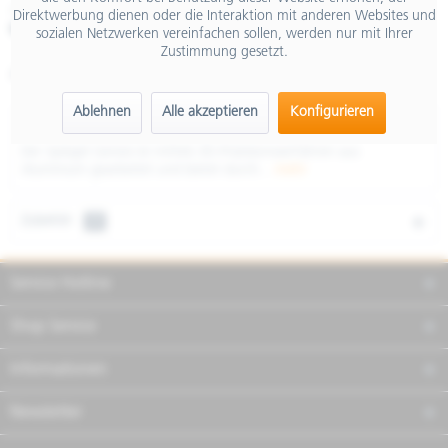
inkl. MwSt.
Direktwerbung dienen oder die Interaktion mit anderen Websites und
Merken
Teilen
Finanzierung
sozialen Netzwerken vereinfachen sollen, werden nur mit Ihrer
Zustimmung gesetzt.
Artikel-Nr.:
RIBS173Z
Ablehnen
Alle akzeptieren
Konfigurieren
Beschreibung
Der Spiegel Genesi ist mittels 3D-Präzisionsverfahren aus
Aluminium gearbeitet und bietet durch...
mehr
Zubehör
2
Service Hotline
Shop Service
Informationen
Newsletter