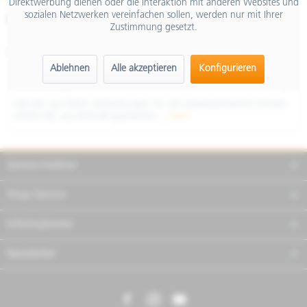
Direktwerbung dienen oder die Interaktion mit anderen Websites und
inkl. MwSt.
sozialen Netzwerken vereinfachen sollen, werden nur mit Ihrer
Merken
Teilen
Finanzierung
Zustimmung gesetzt.
Artikel-Nr.:
RIZVP014B
Ablehnen
Alle akzeptieren
Konfigurieren
Beschreibung
Mit den aus Delrin Abdeckungen für die Lenkeraufnahme können
(ZVP014B, aus Delrin® gearbeitet)...
mehr
Service Hotline
Shop Service
Informationen
Newsletter