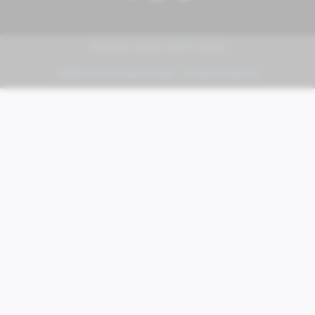
PIAGGIO | VESPA | MOTO GUZZI
FABER KFZ-Vertriebs GmbH - All rights reserved