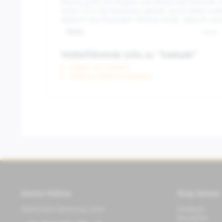
Rizoma greift mit Eleganz und Modernität eines der m
Stück (10,5 Kg) Aluminium gefräst, durch diesen präz
dadurch eine besondere Ästhetik erhält, dadurch wird 
Farbe:
Grau
Weiterführende Links zu "Kaskade"
Fragen zum Artikel?
Weitere Artikel von Rizoma
Service Hotline
Shop Service
Telefonische Beratung unter:
Feedback
Newsletter