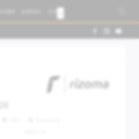
R FABER
KONTAKT
TEAM

26
Teilen
Finanzierung
RIZVP011D