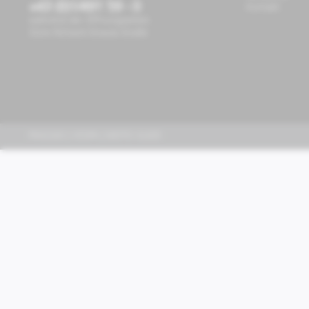
+43 (0)1/491 59 - 0
Kontakt
während der Öffnungszeiten
Store Richard-Strauss-Straße
PIAGGIO | VESPA | MOTO GUZZI