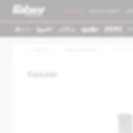
AKTIONEN
ROLLER & BIKES
GE
Übersicht
Kleidung/Zubehör
Customizing
Kaskade