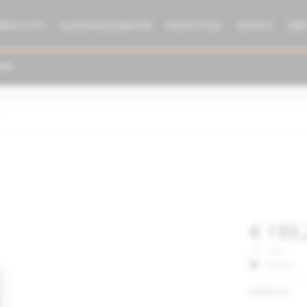
BRAUCHTE
KLEIDUNG/ZUBEHÖR
ERSATZTEILE
SERVICE
ÜBE
€ 199,
inkl. MwSt.
Merken
Artikel-Nr.: