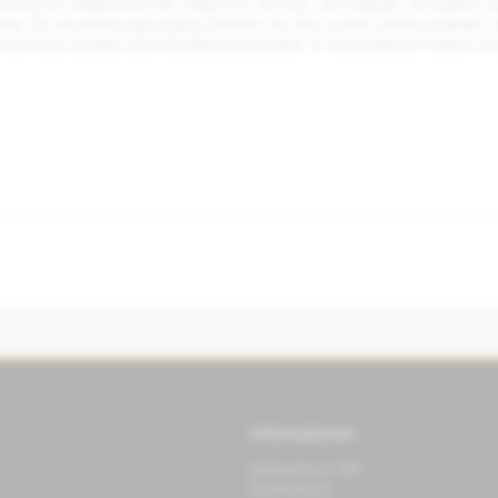
arkanten Stilelemente der Vespa GTS 300 auf, die Kaskade. Sie besteht vo
isen 3D-Verarbeitungsvorgang entsteht die 450 Gramm leichte Kaskade. Die
die hohe Qualität und Verarbeitung sichtbar. In verschiedenen Farben erhä
Informationen
Datenschutz APP
Datenschutz