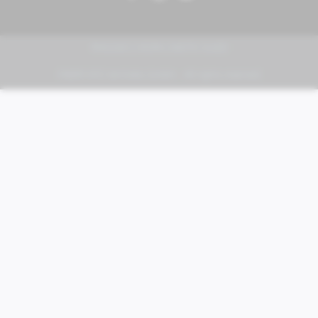
PIAGGIO | VESPA | MOTO GUZZI
FABER KFZ-Vertriebs GmbH - All rights reserved