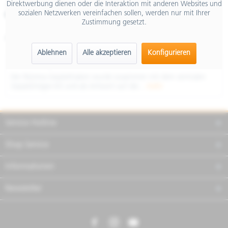
Direktwerbung dienen oder die Interaktion mit anderen Websites und
inkl. MwSt.
sozialen Netzwerken vereinfachen sollen, werden nur mit Ihrer
Merken
Teilen
Finanzierung
Zustimmung gesetzt.
Artikel-Nr.:
RIZVP016A
Ablehnen
Alle akzeptieren
Konfigurieren
Beschreibung
Der Rizoma-Gepäckhaken wurde zusammen mit dem zentralen
Gepäckträger-Kit und als Antwort auf die...
mehr
Service Hotline
Shop Service
Informationen
Newsletter