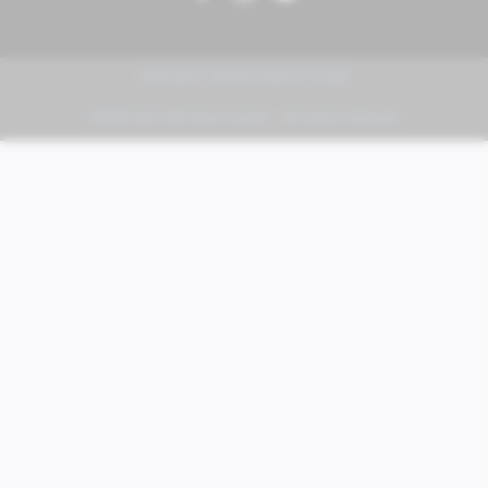
PIAGGIO | VESPA | MOTO GUZZI
FABER KFZ-Vertriebs GmbH - All rights reserved