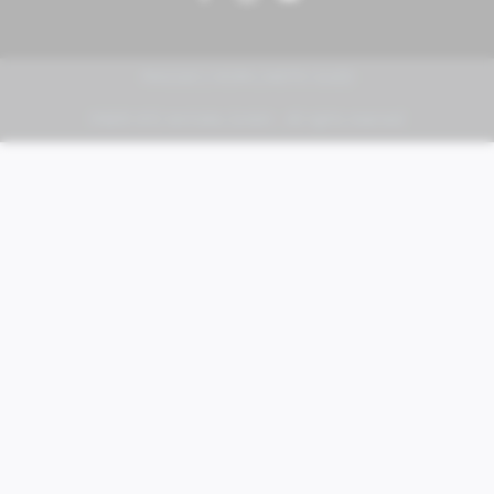
PIAGGIO | VESPA | MOTO GUZZI
FABER KFZ-Vertriebs GmbH - All rights reserved