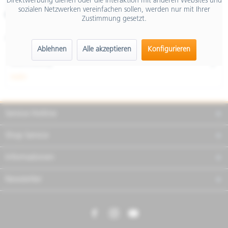
Direktwerbung dienen oder die Interaktion mit anderen Websites und
inkl. MwSt.
sozialen Netzwerken vereinfachen sollen, werden nur mit Ihrer
Merken
Teilen
Finanzierung
Zustimmung gesetzt.
Artikel-Nr.:
2S001122
Ablehnen
Alle akzeptieren
Konfigurieren
Beschreibung
mehr
Service Hotline
Shop Service
Informationen
Newsletter