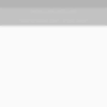
PIAGGIO | VESPA | MOTO GUZZI
FABER KFZ-Vertriebs GmbH - All rights reserved