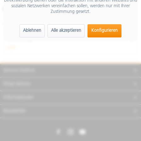
Direktwerbung dienen oder die Interaktion mit anderen Websites und
inkl. MwSt.
sozialen Netzwerken vereinfachen sollen, werden nur mit Ihrer
Merken
Teilen
Finanzierung
Zustimmung gesetzt.
Artikel-Nr.:
2S001342
Ablehnen
Alle akzeptieren
Konfigurieren
Beschreibung
mehr
Service Hotline
Shop Service
Informationen
Newsletter