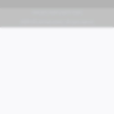
PIAGGIO | VESPA | MOTO GUZZI
FABER KFZ-Vertriebs GmbH - All rights reserved