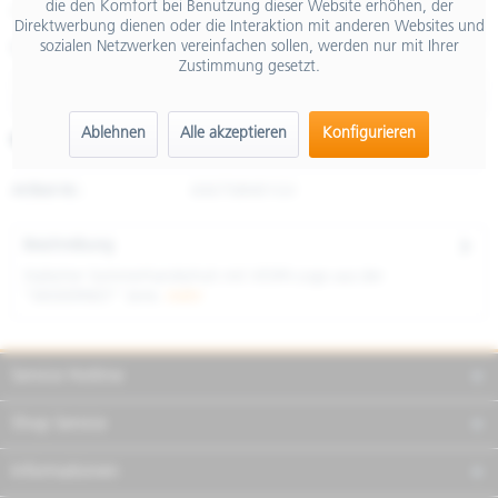
die den Komfort bei Benutzung dieser Website erhöhen, der
inkl. MwSt.
Direktwerbung dienen oder die Interaktion mit anderen Websites und
sozialen Netzwerken vereinfachen sollen, werden nur mit Ihrer
Größe
Zustimmung gesetzt.
Ablehnen
Alle akzeptieren
Konfigurieren
Merken
Teilen
Finanzierung
Artikel-Nr.:
606758M01GV
Beschreibung
Stylischer Sommerhandschuh mit VESPA Logo aus der
"MODERNIST" Serie.
mehr
Service Hotline
Shop Service
Informationen