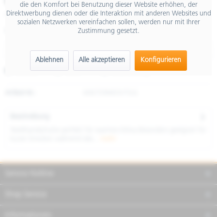
€ 75,00
die den Komfort bei Benutzung dieser Website erhöhen, der
Direktwerbung dienen oder die Interaktion mit anderen Websites und
inkl. MwSt.
sozialen Netzwerken vereinfachen sollen, werden nur mit Ihrer
Zustimmung gesetzt.
Größe
Ablehnen
Alle akzeptieren
Konfigurieren
Merken
Teilen
Finanzierung
Artikel-Nr.:
606759M03VTGG
Beschreibung
Textilhandschuhe perfekt für warmes Klima Besonders geeignet für
kurze Strecken während des...
mehr
Service Hotline
Shop Service
Informationen