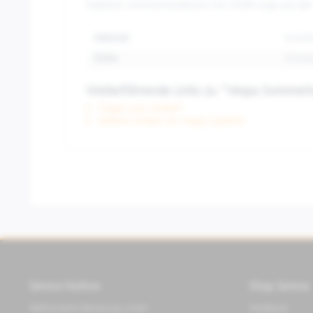
Stylischer Sommerhandschuh mit VESPA Logo aus de
Material:
Kunsts
Farbe:
Schwa
Weiterführende Links zu "Vespa Somme
Fragen zum Artikel?
Weitere Artikel von Vespa Zubehör
Service Hotline
Shop Service
Telefonische Beratung unter:
Feedback