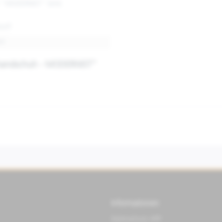
r "MODERNIST" Serie.
toff
rz
rhandschuh - MODERNIST"
Informationen
Datenschutz APP