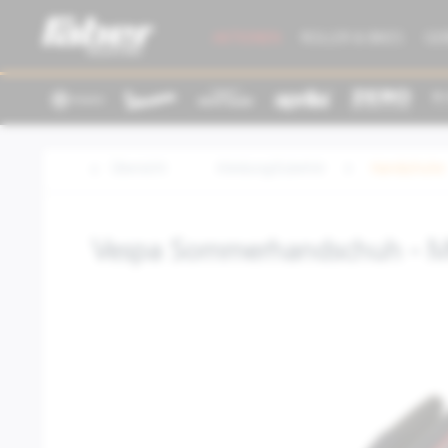
AKTIONEN
ROLLER & BIKES
GE
Übersicht
Kleidung/Zubehör
Handschuhe
Vespa Sommerhandschuh - 