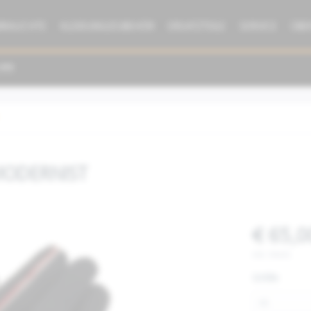
BRAUCHTE
KLEIDUNG/ZUBEHÖR
ERSATZTEILE
SERVICE
ÜBE
MODERNIST
€ 65,0
inkl. MwSt.
Größe