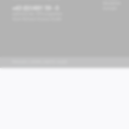
Newsletter
+43 (0)1/491 59 - 0
Kontakt
während der Öffnungszeiten
Store Richard-Strauss-Straße
PIAGGIO | VESPA | MOTO GUZZI