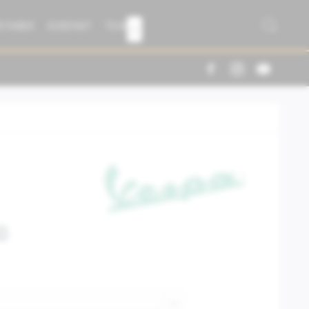
R FABER
KONTAKT
TEAM

0