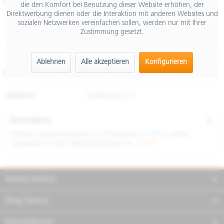
€ 79,90
die den Komfort bei Benutzung dieser Website erhöhen, der
Direktwerbung dienen oder die Interaktion mit anderen Websites und
inkl. MwSt.
sozialen Netzwerken vereinfachen sollen, werden nur mit Ihrer
Zustimmung gesetzt.
Größe
Ablehnen
Alle akzeptieren
Konfigurieren
Merken
Teilen
Finanzierung
Artikel-Nr.:
TU9920HU-OT/2
Beschreibung
Perfekter Rollerhandschuh mit Protektoren • 100 % echtes
Ziegenleder • D30 Weichprotektoren an...
mehr
Service Hotline
Shop Service
Informationen