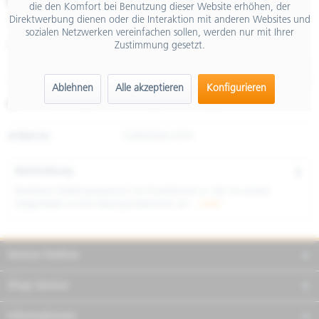
€ 84,90
die den Komfort bei Benutzung dieser Website erhöhen, der
Direktwerbung dienen oder die Interaktion mit anderen Websites und
inkl. MwSt.
sozialen Netzwerken vereinfachen sollen, werden nur mit Ihrer
Zustimmung gesetzt.
Größe
Ablehnen
Alle akzeptieren
Konfigurieren
Merken
Teilen
Finanzierung
Artikel-Nr.:
TU9920HU-OT/5
Beschreibung
Perfekter Rollerhandschuh mit Protektoren • 100 % echtes
Ziegenleder • D30 Weichprotektoren an...
mehr
Service Hotline
Shop Service
Informationen