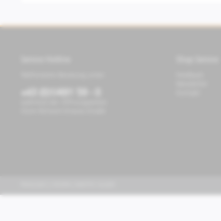
Service Hotline
Shop Service
Telefonische Beratung unter:
Feedback
Newsletter
+43 (0)1/491 59 - 0
Kontakt
während der Öffnungszeiten
Store Richard-Strauss-Straße
PIAGGIO | VESPA | MOTO GUZZI