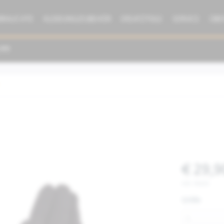
BRAUCHTE
KLEIDUNG/ZUBEHÖR
ERSATZTEILE
SERVICE
ÜBE
€ 29,9
inkl. MwSt.
Größe