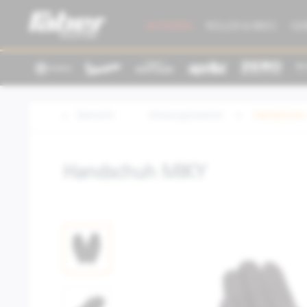
AKTIONEN
ROLLER & BIKES
GE
Übersicht
Kleidung/Zubehör
Handschuhe
Handschuh MIKY