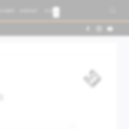
R FABER
KONTAKT
TEAM

0