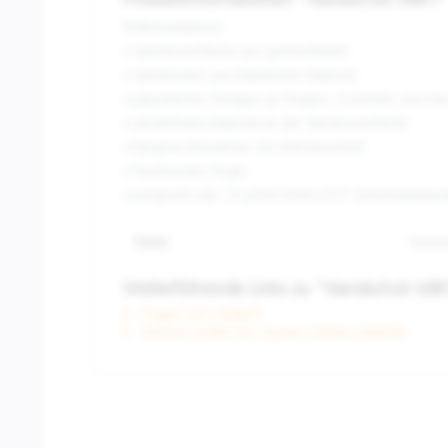
Produktinformationen "Handschuh MIKY
Rollerhandschuh
• Handinnenfläche aus Synthetikleder
• Handrücken aus elastischem Material
• gepolsterter Einlagen an Fingern, Knöcheln und H
• abriebfestes Material an der Handinnenfläche
• Neopren-Bündchen mit Klettverschluß
• Touchscreen Finger
• entspricht den CE prEN13594:2015 Sicherheitsstan
Farbe:
Schwa
Weiterführende Links zu "Handschuh MI
Fragen zum Artikel?
Weitere Artikel von Tucano Urbano Zubehör