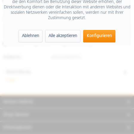
€ 65,00
die den Komfort bei Benutzung dieser Website erhöhen, der
Direktwerbung dienen oder die Interaktion mit anderen Websites und
inkl. MwSt.
sozialen Netzwerken vereinfachen sollen, werden nur mit Ihrer
Zustimmung gesetzt.
Größe
Ablehnen
Alle akzeptieren
Konfigurieren
Merken
Teilen
Finanzierung
Artikel-Nr.:
606762M05PTG
Beschreibung
mehr
Service Hotline
Shop Service
Informationen