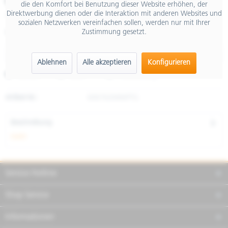
€ 65,00
die den Komfort bei Benutzung dieser Website erhöhen, der
Direktwerbung dienen oder die Interaktion mit anderen Websites und
inkl. MwSt.
sozialen Netzwerken vereinfachen sollen, werden nur mit Ihrer
Zustimmung gesetzt.
Größe
Ablehnen
Alle akzeptieren
Konfigurieren
Merken
Teilen
Finanzierung
Artikel-Nr.:
606762M06PTG
Beschreibung
mehr
Service Hotline
Shop Service
Informationen