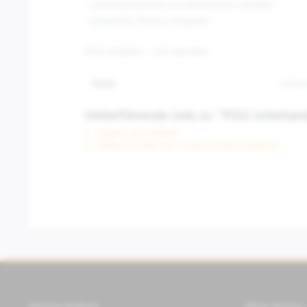
– Unterhandschuhe aus technischem Gewebe
– Elastisches Thermo–Polyester
95% Polyester – 5% Spandex
Farbe:
Schwa
Weiterführende Links zu "POLE Unterhan
Fragen zum Artikel?
Weitere Artikel von Tucano Urbano Zubehör