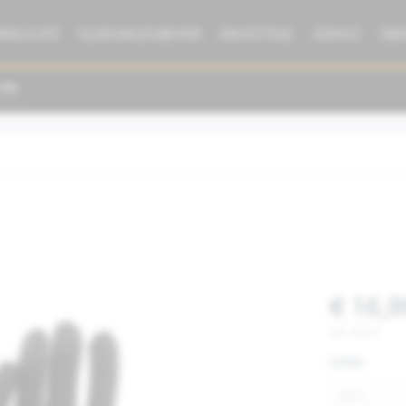
BRAUCHTE
KLEIDUNG/ZUBEHÖR
ERSATZTEILE
SERVICE
ÜBE
€ 16,9
inkl. MwSt.
Größe