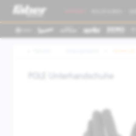
AKTIONEN
ROLLER & BIKES
GE
Übersicht
Kleidung/Zubehör
Handschuhe
POLE Unterhandschuhe