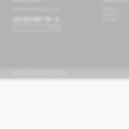
Service Hotline
Shop Service
Telefonische Beratung unter:
Feedback
Newsletter
+43 (0)1/491 59 - 0
Kontakt
während der Öffnungszeiten
Store Richard-Strauss-Straße
PIAGGIO | VESPA | MOTO GUZZI