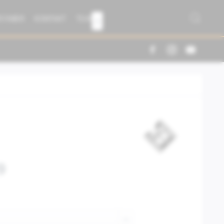
R FABER
KONTAKT
TEAM

9