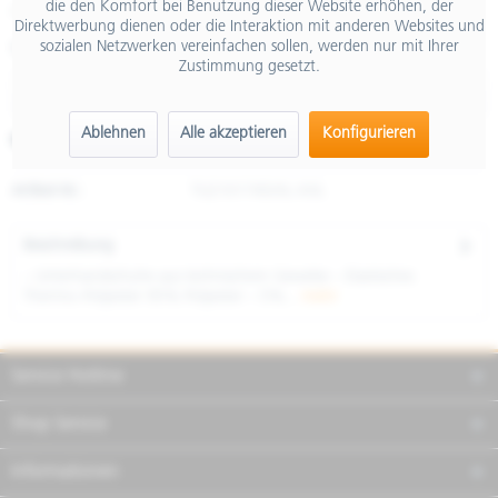
die den Komfort bei Benutzung dieser Website erhöhen, der
inkl. MwSt.
Direktwerbung dienen oder die Interaktion mit anderen Websites und
sozialen Netzwerken vereinfachen sollen, werden nur mit Ihrer
Größe
Zustimmung gesetzt.
Ablehnen
Alle akzeptieren
Konfigurieren
Merken
Teilen
Finanzierung
Artikel-Nr.:
TU2101745/XL-XXL
Beschreibung
– Unterhandschuhe aus technischem Gewebe – Elastisches
Thermo–Polyester 95% Polyester – 5%...
mehr
Service Hotline
Shop Service
Informationen