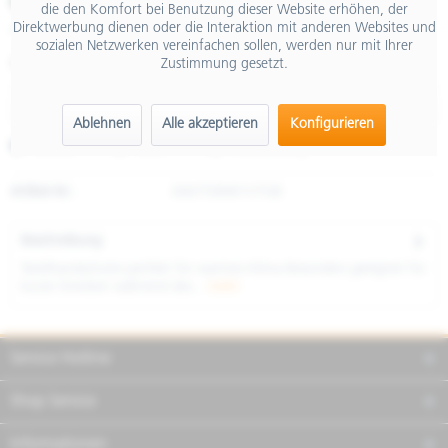
€ 22,00
die den Komfort bei Benutzung dieser Website erhöhen, der
Direktwerbung dienen oder die Interaktion mit anderen Websites und
inkl. MwSt.
sozialen Netzwerken vereinfachen sollen, werden nur mit Ihrer
Zustimmung gesetzt.
Größe
Ablehnen
Alle akzeptieren
Konfigurieren
Merken
Teilen
Finanzierung
Artikel-Nr.:
606759M01VTGB
Beschreibung
Textilhandschuhe perfekt für warmes Klima Besonders geeignet für
kurze Strecken während des...
mehr
Service Hotline
Shop Service
Informationen