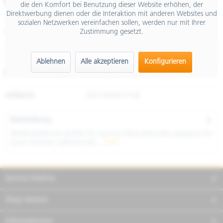
€ 22,00
die den Komfort bei Benutzung dieser Website erhöhen, der
Direktwerbung dienen oder die Interaktion mit anderen Websites und
inkl. MwSt.
sozialen Netzwerken vereinfachen sollen, werden nur mit Ihrer
Zustimmung gesetzt.
Größe
Ablehnen
Alle akzeptieren
Konfigurieren
Merken
Teilen
Finanzierung
Artikel-Nr.:
606759M05VTGB
Beschreibung
Textilhandschuhe perfekt für warmes Klima Besonders geeignet für
kurze Strecken während des...
mehr
Service Hotline
Shop Service
Informationen