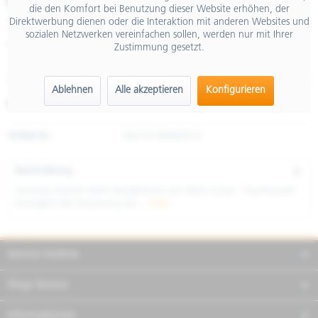
€ 36,00
die den Komfort bei Benutzung dieser Website erhöhen, der
Direktwerbung dienen oder die Interaktion mit anderen Websites und
inkl. MwSt.
sozialen Netzwerken vereinfachen sollen, werden nur mit Ihrer
Größe
Zustimmung gesetzt.
Ablehnen
Alle akzeptieren
Konfigurieren
Merken
Teilen
Finanzierung
Artikel-Nr.:
606761M06MTGV
Beschreibung
Sommer-Stretch-Textil Handschuhe von Moto Guzzi - Touchscreen
ermöglich die Steuerung der...
mehr
Service Hotline
Shop Service
Informationen